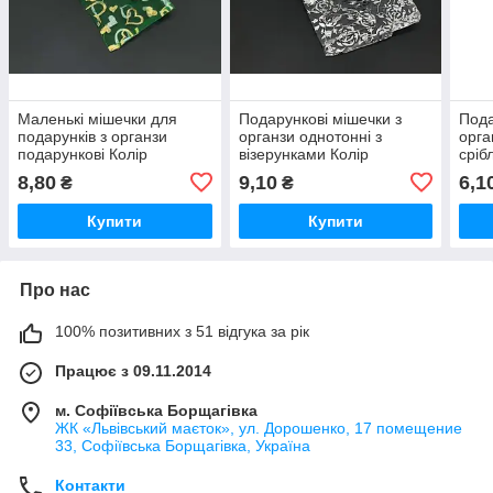
Маленькі мішечки для
Подарункові мішечки з
Пода
подарунків з органзи
органзи однотонні з
орга
подарункові Колір
візерунками Колір
сріб
зелений. 13х18см /
"срібло". 13х18см /
Пода
8,80
9,10
6,1
₴
₴
Маленькі мішечки для
Подарункові мішечки з
орга
подарунків з органзи
органзи однотонні з
сріб
Купити
Купити
Про нас
100% позитивних з 51 відгука за рік
Працює з 09.11.2014
м. Софіївська Борщагівка
ЖК «Львівський маєток», ул. Дорошенко, 17 помещение
33, Софіївська Борщагівка, Україна
Контакти