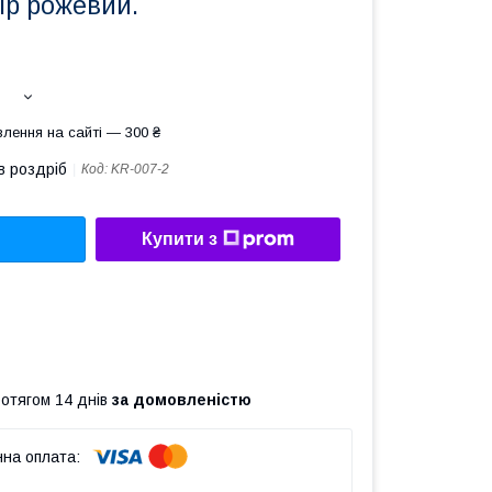
ір рожевий.
лення на сайті — 300 ₴
в роздріб
Код:
KR-007-2
Купити з
ротягом 14 днів
за домовленістю