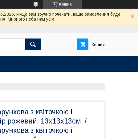
Кошик
.06.2026. Якщо вам зручно почекати, ваше замовлення буде
ня. Мирного неба нам усім!
Кошик
рункова з квіточкою і
ір рожевий. 13х13х13см. /
рункова з квіточкою і