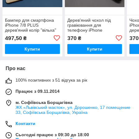
Бампер для смартфона
Дерев'яний чохол під
Чох
iPhone 7/8 PLUS
гравіювання для
iPh
дерев'яний колір "вільха"
телефону iPhone
дере
під гравіювання / Бампер
12/12PRO колір "вільха" /
під 
497,50
370
370
₴
₴
для смартфона iPhone 7/8
Дерев'яний чохол під
для 
PLUS дерев'яний
гравіювання для
PRO
Купити
Купити
телефону
Про нас
100% позитивних з 51 відгука за рік
Працює з 09.11.2014
м. Софіївська Борщагівка
ЖК «Львівський маєток», ул. Дорошенко, 17 помещение
33, Софіївська Борщагівка, Україна
Контакти
Сьогодні працює з 09:30 до 18:00