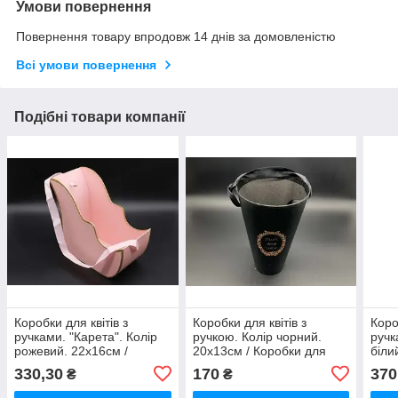
Умови повернення
Повернення товару впродовж 14 днів за домовленістю
Всі умови повернення
Подібні товари компанії
Коробки для квітів з
Коробки для квітів з
Коро
ручками. "Карета". Колір
ручкою. Колір чорний.
ручк
рожевий. 22х16см /
20х13см / Коробки для
біли
Коробки для квітів з
квітів з ручкою. Колір
для 
330,30
170
370
₴
₴
ручками. "Карета". Колір
чорний. 20х13см
"Кар
рожевий. 22х16см
22х