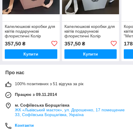
Капелюшкові коробки для
Капелюшкові коробки для
Коро
квітів подарункові
квітів подарункові
квіт
флористичні Колір
флористичні Колір
"Мет
рожевий. 25х24см /
блакитний. 25х24см /
16х1
357,50
357,50
178
₴
₴
Капелюшкові коробки для
Капелюшкові коробки для
флор
квітів подарункові
квітів подарункові
пода
Купити
Купити
Про нас
100% позитивних з 51 відгука за рік
Працює з 09.11.2014
м. Софіївська Борщагівка
ЖК «Львівський маєток», ул. Дорошенко, 17 помещение
33, Софіївська Борщагівка, Україна
Контакти