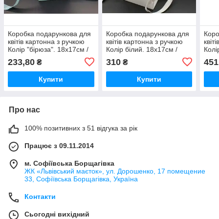
Коробка подарункова для
Коробка подарункова для
Коро
квітів картонна з ручкою
квітів картонна з ручкою
квіт
Колір "бірюза". 18х17см /
Колір білий. 18х17см /
Колі
Коробка подарункова для
Коробка подарункова для
Коро
233,80
310
451
₴
₴
квітів картонна з ручкою
квітів картонна з ручкою
квіт
Колір
Колір
Колі
Купити
Купити
Про нас
100% позитивних з 51 відгука за рік
Працює з 09.11.2014
м. Софіївська Борщагівка
ЖК «Львівський маєток», ул. Дорошенко, 17 помещение
33, Софіївська Борщагівка, Україна
Контакти
Сьогодні вихідний