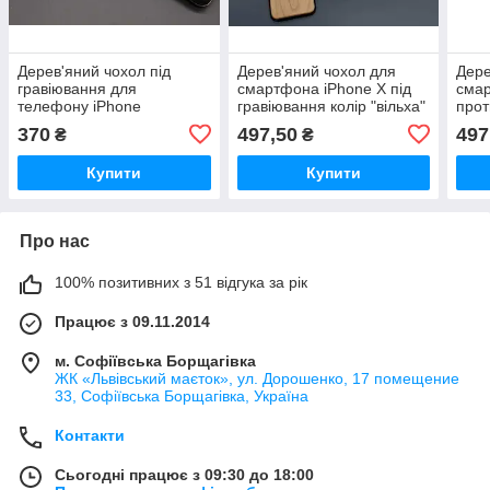
Дерев'яний чохол під
Дерев'яний чохол для
Дере
гравіювання для
смартфона iPhone X під
сма
телефону iPhone
гравіювання колір "вільха"
прот
12/12PRO колір "вільха" /
/ Дерев'яний чохол для
грав
370
497,50
497
₴
₴
Дерев'яний чохол під
смартфона iPhone X під
чохо
гравіювання для
гравіювання
iPh
Купити
Купити
телефону
Про нас
100% позитивних з 51 відгука за рік
Працює з 09.11.2014
м. Софіївська Борщагівка
ЖК «Львівський маєток», ул. Дорошенко, 17 помещение
33, Софіївська Борщагівка, Україна
Контакти
Сьогодні працює з 09:30 до 18:00