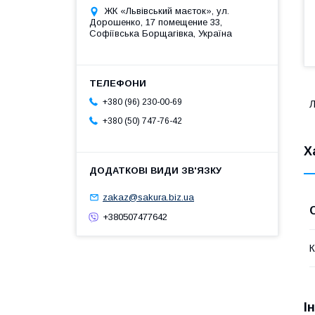
ЖК «Львівський маєток», ул.
Дорошенко, 17 помещение 33,
Софіївська Борщагівка, Україна
+380 (96) 230-00-69
Л
+380 (50) 747-76-42
Х
zakaz@sakura.biz.ua
+380507477642
К
І