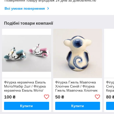
Повернення товару впродовж 14 днів за домовленістю
Всі умови повернення
Подібні товари компанії
Фігурка керамічна Емаль
Фігурка Гжель Мавпочка
Фігу
Мото/Набір 2шт / Фігурка
Хлопчик Синій / Фігурка
Сніг
керамічна Емаль Мото/
Гжель Мавпочка Хлопчик
Кер
Набір 2шт 8x5x4 см
Синій 5x4x3 см
Сніг
100
50
80
₴
₴
Купити
Купити