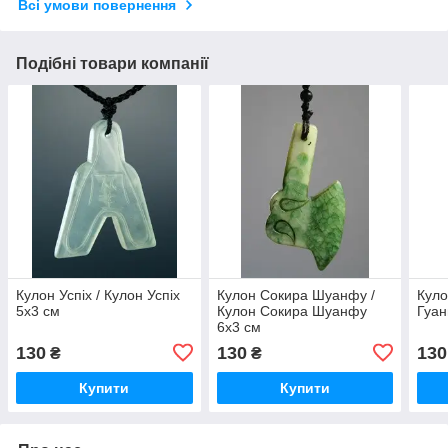
Всі умови повернення
Подібні товари компанії
Кулон Успіх / Кулон Успіх
Кулон Сокира Шуанфу /
Куло
5x3 см
Кулон Сокира Шуанфу
Гуан
6x3 см
130
130
130
₴
₴
Купити
Купити