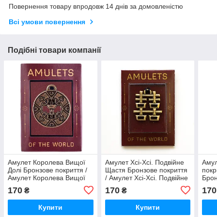
Повернення товару впродовж 14 днів за домовленістю
Всі умови повернення
Подібні товари компанії
Амулет Королева Вищої
Амулет Хсі-Хсі. Подвійне
Амул
Долі Бронзове покриття /
Щастя Бронзове покриття
покр
Амулет Королева Вищої
/ Амулет Хсі-Хсі. Подвійне
Брон
Долі Бронзове покриття
Щастя Бронзове покриття
170
170
170
₴
₴
2x2 см
2x26 см
Купити
Купити