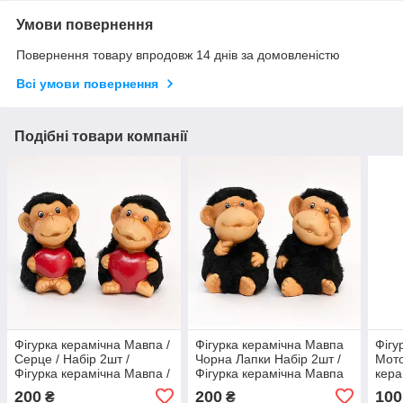
Умови повернення
Повернення товару впродовж 14 днів за домовленістю
Всі умови повернення
Подібні товари компанії
Фігурка керамічна Мавпа /
Фігурка керамічна Мавпа
Фігу
Серце / Набір 2шт /
Чорна Лапки Набір 2шт /
Мото
Фігурка керамічна Мавпа /
Фігурка керамічна Мавпа
кера
Серце / Набір 2шт 6x5x9
Чорна Лапки Набір 2шт
Набі
200
200
100
₴
₴
см
10x8x12 см