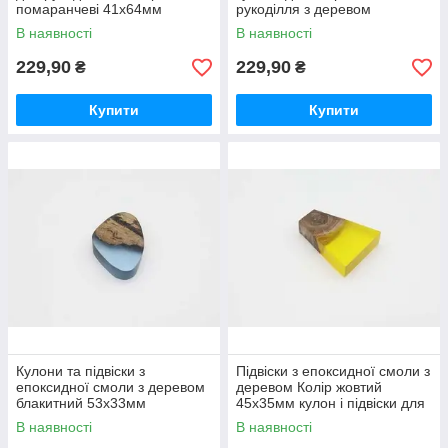
помаранчеві 41х64мм
рукоділля з деревом
біжутерія для брелоків /
70х14мм / Блакитні епоксидні
В наявності
В наявності
Дерев'яно-епоксидні підвіски
підвіски та кулони для
229,90
229,90
₴
₴
Купити
Купити
Кулони та підвіски з
Підвіски з епоксидної смоли з
епоксидної смоли з деревом
деревом Колір жовтий
блакитний 53х33мм
45х35мм кулон і підвіски для
Фурнітура для біжутерії /
брелків / Підвіски з
В наявності
В наявності
Кулони та підвіски з
епоксидної смоли з деревом