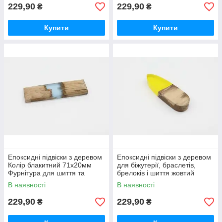
епоксидної смоли
229,90
229,90
₴
₴
Купити
Купити
Епоксидні підвіски з деревом
Епоксидні підвіски з деревом
Колір блакитний 71х20мм
для біжутерії, браслетів,
Фурнітура для шиття та
брелоків і шиття жовтий
рукоділля / Епоксидні підвіски
65х19мм / Епоксидні підвіски
В наявності
В наявності
з деревом Колір
з деревом для
229,90
229,90
₴
₴