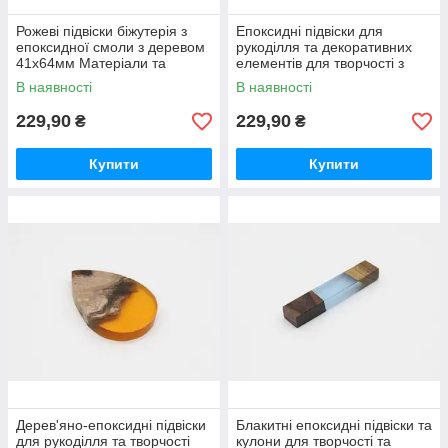
Рожеві підвіски біжутерія з
Епоксидні підвіски для
епоксидної смоли з деревом
рукоділля та декоративних
41х64мм Матеріали та
елементів для творчості з
фурнітура для рукоділля /
деревом блакитний 41х64мм
В наявності
В наявності
Рожеві підвіски біжутерія з
/ Епоксидні підвіски для
229,90
229,90
₴
₴
Купити
Купити
Дерев'яно-епоксидні підвіски
Блакитні епоксидні підвіски та
для рукоділля та творчості
кулони для творчості та