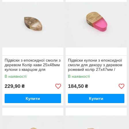
Підвіски з епоксидної смоли з
Підвіски кулони з епоксидної
деревом Колір кави 25х48мм
смоли для декору з деревом
кулони з кварцом для
рожевий колір 27х47мм /
рукоділля / Підвіски з
Підвіски кулони з епоксидної
В наявності
В наявності
епоксидної смоли з деревом
смоли для декору з
229,90
184,50
₴
₴
Купити
Купити