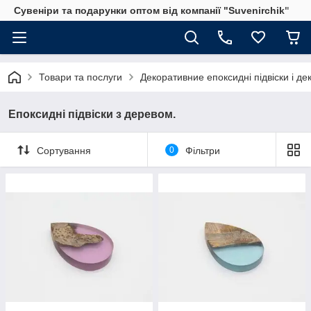
Сувеніри та подарунки оптом від компанії "Suvenirchik"
Товари та послуги
Декоративние епоксидні підвіски і де
Епоксидні підвіски з деревом.
Сортування
0
Фільтри