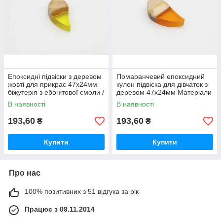
Епоксидні підвіски з деревом
Помаранчевий епоксидний
жовті для прикрас 47х24мм
кулон підвіска для дівчаток з
біжутерія з ебонітової смоли /
деревом 47х24мм Матеріали
Епоксидні підвіски з деревом
та фурнітура для рукоділля /
В наявності
В наявності
жовті для
Помаранчевий
193,60
193,60
₴
₴
Купити
Купити
Про нас
100% позитивних з 51 відгука за рік
Працює з 09.11.2014