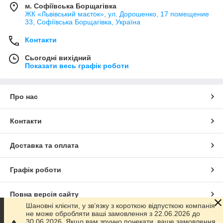
м. Софіївська Борщагівка
ЖК «Львівський маєток», ул. Дорошенко, 17 помещение
33, Софіївська Борщагівка, Україна
Контакти
Сьогодні вихідний
Показати весь графік роботи
Про нас
Контакти
Доставка та оплата
Графік роботи
Повна версія сайту
Шановні клієнти, у зв’язку з короткою відпусткою компанія
не може обробляти ваші замовлення з 22.06.2026 до
Сайт створено на маркетплейсі
Prom.ua
30.06.2026. Якщо вам зручно почекати, ваше замовлення