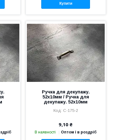
Купити
у.
Ручка для декупажу.
ля
52х10мм / Ручка для
м
декупажу. 52х10мм
C-175-2
9,10 ₴
оздріб
В наявності
Оптом і в роздріб