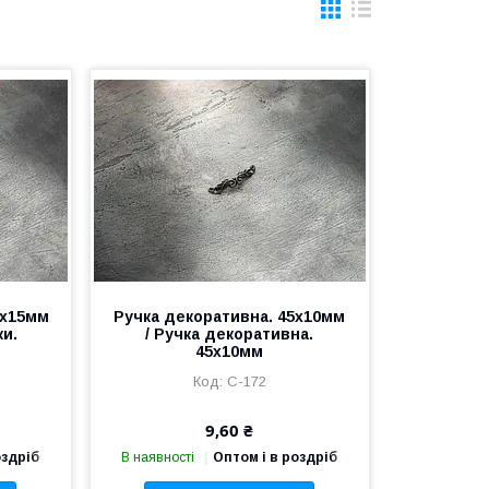
0х15мм
Ручка декоративна. 45х10мм
ки.
/ Ручка декоративна.
45х10мм
C-172
9,60 ₴
оздріб
В наявності
Оптом і в роздріб