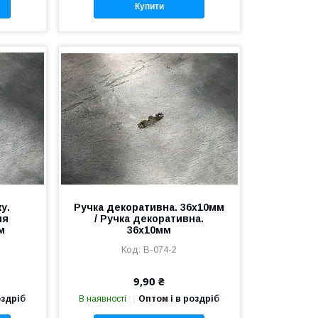
Купити
у.
Ручка декоративна. 36х10мм
ля
/ Ручка декоративна.
м
36х10мм
B-074-2
9,90 ₴
оздріб
В наявності
Оптом і в роздріб