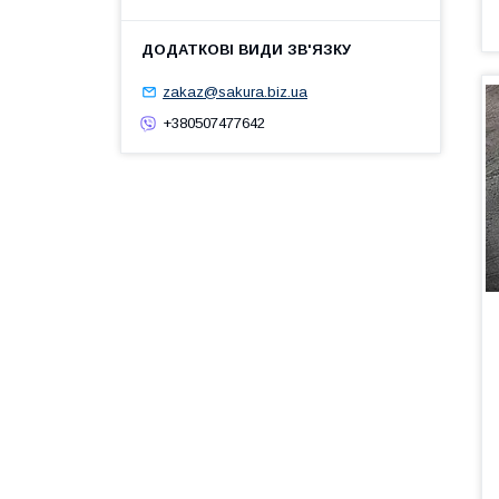
zakaz@sakura.biz.ua
+380507477642