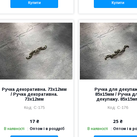
Купити
Купити
Ручка декоративна. 73х12мм
Ручка для декупаж
/ Ручка декоративна.
85х15мм / Ручка д
73х12мм
декупажу. 85х15м
C-175
C-176
17 ₴
25 ₴
В наявності
Оптом і в роздріб
В наявності
Оптом і в р