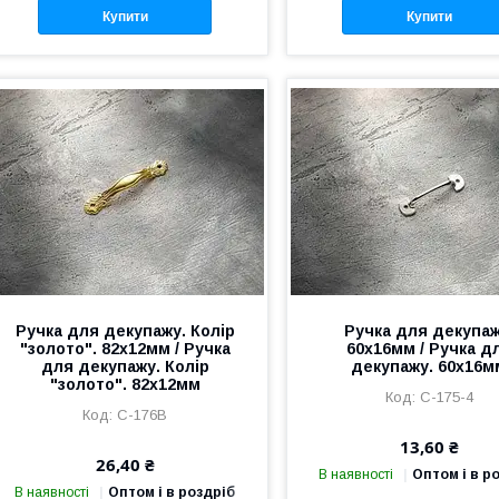
Купити
Купити
Ручка для декупажу. Колір
Ручка для декупаж
"золото". 82х12мм / Ручка
60х16мм / Ручка д
для декупажу. Колір
декупажу. 60х16м
"золото". 82х12мм
C-175-4
C-176B
13,60 ₴
26,40 ₴
В наявності
Оптом і в р
В наявності
Оптом і в роздріб