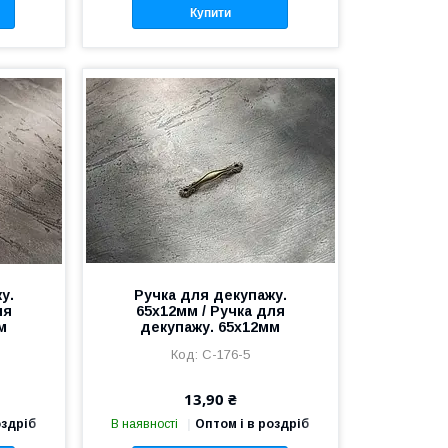
Купити
у.
Ручка для декупажу.
ля
65х12мм / Ручка для
м
декупажу. 65х12мм
C-176-5
13,90 ₴
оздріб
В наявності
Оптом і в роздріб