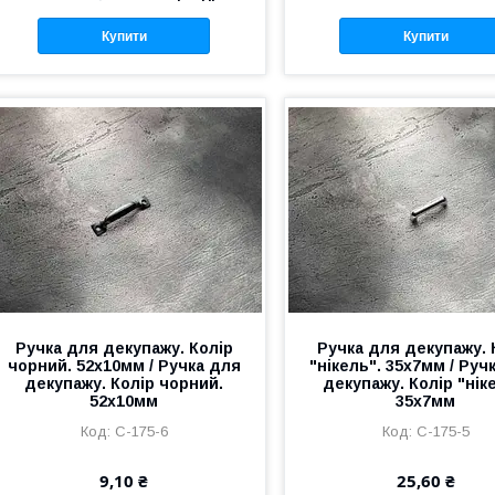
Купити
Купити
Ручка для декупажу. Колір
Ручка для декупажу. 
чорний. 52х10мм / Ручка для
"нікель". 35х7мм / Руч
декупажу. Колір чорний.
декупажу. Колір "нік
52х10мм
35х7мм
C-175-6
C-175-5
9,10 ₴
25,60 ₴