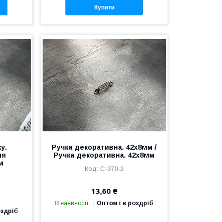
Купити
у.
Ручка декоративна. 42х8мм /
ля
Ручка декоративна. 42х8мм
м
C-370-2
13,60 ₴
В наявності
Оптом і в роздріб
оздріб