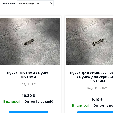
Ручка. 43х10мм / Ручка.
Ручка для скриньки. 5
43х10мм
/ Ручка для скринь
50х15мм
C-171
B-068-2
10,30 ₴
9,10 ₴
В наявності
Оптом і в роздріб
В наявності
Оптом і в р