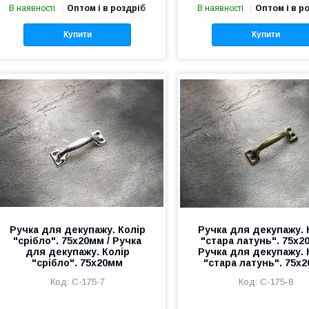
В наявності
Оптом і в роздріб
В наявності
Оптом і в р
Купити
Купити
Ручка для декупажу. Колір
Ручка для декупажу. 
"срібло". 75х20мм / Ручка
"стара латунь". 75х2
для декупажу. Колір
Ручка для декупажу. 
"срібло". 75х20мм
"стара латунь". 75х
C-175-7
C-175-8